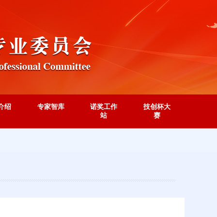
介绍
专家智库
诺奖工作
技创杯大
站
赛