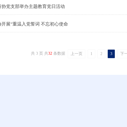
科协党支部举办主题教育党日活动
协开展“重温入党誓词 不忘初心使命
共 3 页 共
32
条数据
上一页
1
2
3
下