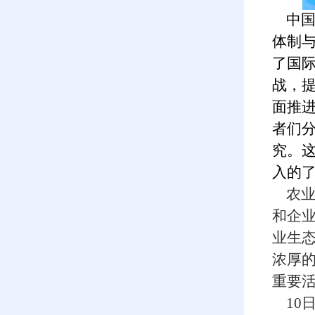
中国
体制
了国
战，
面推
者们
究。
入的
农业
和企
业生
浓厚
重要
10