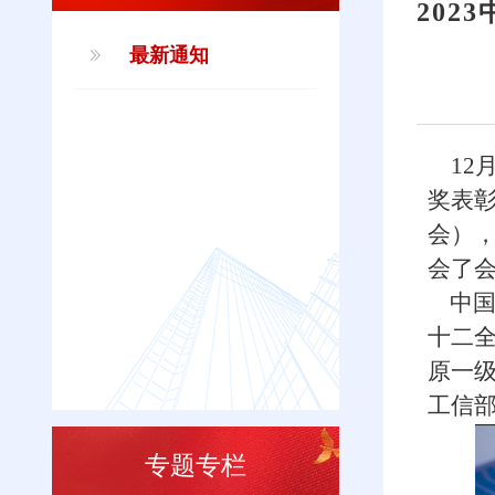
20
最新通知
12
奖表
会），
会了
中国
十二
原一
工信
专题专栏