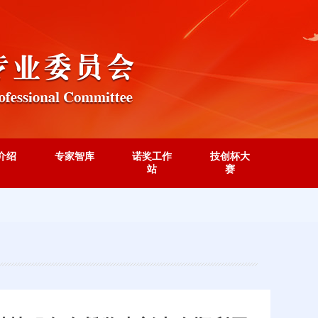
介绍
专家智库
诺奖工作
技创杯大
站
赛