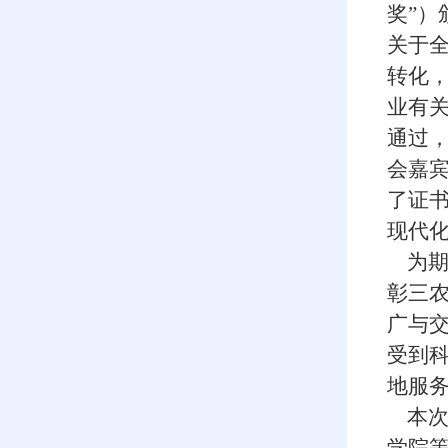
奖”
关于
转化
业有
通过
会嘉
了证
现代
为期
彰三
广与
受到
地服
本次